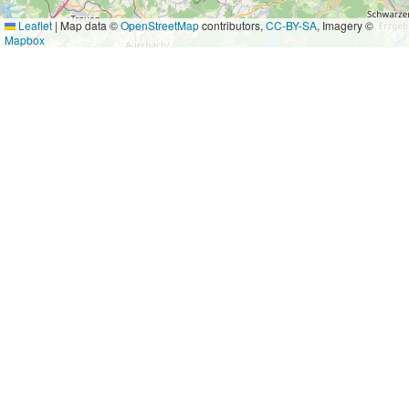
Leaflet
|
Map data ©
OpenStreetMap
contributors,
CC-BY-SA
, Imagery ©
Mapbox