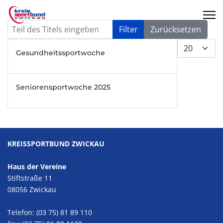
Teil des Titels eingeben
Filter
Zurücksetzen
Anzeige #
Gesundheitssportwoche
Seniorensportwoche 2025
KREISSPORTBUND ZWICKAU
Haus der Vereine
Stiftstraße 11
08056 Zwickau
Telefon: (03 75) 81 89 110