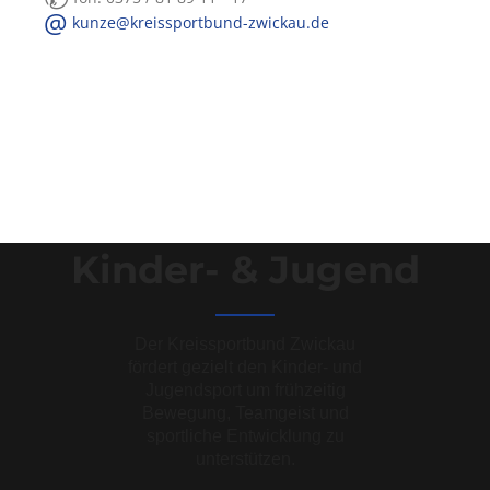
@
kunze@kreissportbund-zwickau.de
Kinder- & Jugend
Der Kreissportbund Zwickau
fördert gezielt den Kinder- und
Jugendsport um frühzeitig
Bewegung, Teamgeist und
sportliche Entwicklung zu
unterstützen.