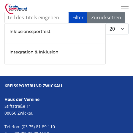
Teil des Titels eingeben
Filter
Zurücksetzen
Anzeige #
Inklusionssportfest
Integration & Inklusion
KREISSPORTBUND ZWICKAU
Haus der Vereine
Stiftstraße 11
08056 Zwickau
Telefon: (03 75) 81 89 110