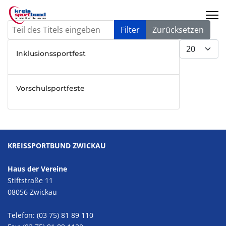
Teil des Titels eingeben
Filter
Zurücksetzen
Anzeige #
Inklusionssportfest
Vorschulsportfeste
KREISSPORTBUND ZWICKAU
Haus der Vereine
Stiftstraße 11
08056 Zwickau
Telefon: (03 75) 81 89 110